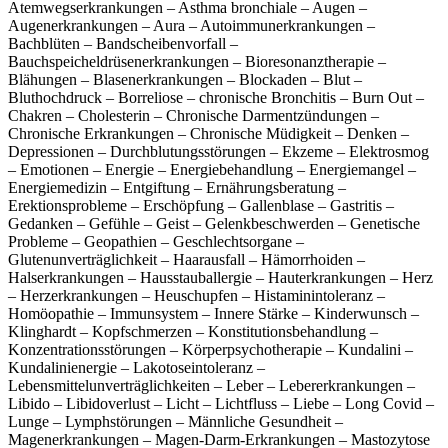
Atemwegserkrankungen – Asthma bronchiale – Augen –
Augenerkrankungen – Aura – Autoimmunerkrankungen –
Bachblüten – Bandscheibenvorfall –
Bauchspeicheldrüsenerkrankungen – Bioresonanztherapie –
Blähungen – Blasenerkrankungen – Blockaden – Blut –
Bluthochdruck – Borreliose – chronische Bronchitis – Burn Out –
Chakren – Cholesterin – Chronische Darmentzündungen –
Chronische Erkrankungen – Chronische Müdigkeit – Denken –
Depressionen – Durchblutungsstörungen – Ekzeme – Elektrosmog
– Emotionen – Energie – Energiebehandlung – Energiemangel –
Energiemedizin – Entgiftung – Ernährungsberatung –
Erektionsprobleme – Erschöpfung – Gallenblase – Gastritis –
Gedanken – Gefühle – Geist – Gelenkbeschwerden – Genetische
Probleme – Geopathien – Geschlechtsorgane –
Glutenunverträglichkeit – Haarausfall – Hämorrhoiden –
Halserkrankungen – Hausstauballergie – Hauterkrankungen – Herz
– Herzerkrankungen – Heuschupfen – Histaminintoleranz –
Homöopathie – Immunsystem – Innere Stärke – Kinderwunsch –
Klinghardt – Kopfschmerzen – Konstitutionsbehandlung –
Konzentrationsstörungen – Körperpsychotherapie – Kundalini –
Kundalinienergie – Lakotoseintoleranz –
Lebensmittelunverträglichkeiten – Leber – Lebererkrankungen –
Libido – Libidoverlust – Licht – Lichtfluss – Liebe – Long Covid –
Lunge – Lymphstörungen – Männliche Gesundheit –
Magenerkrankungen – Magen-Darm-Erkrankungen – Mastozytose