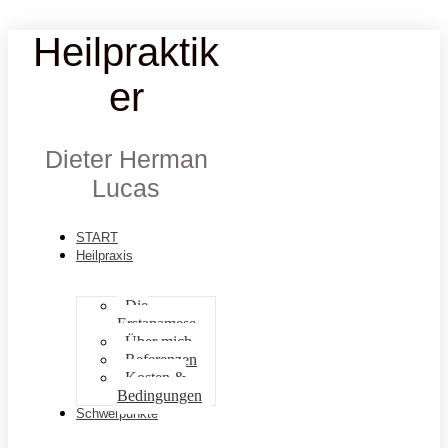
Heilpraktik
er
Dieter Herman
Lucas
START
Heilpraxis
Die
Erstanamese
Über mich
Referenzen
Kosten &
Bedingungen
Schwerpunkte