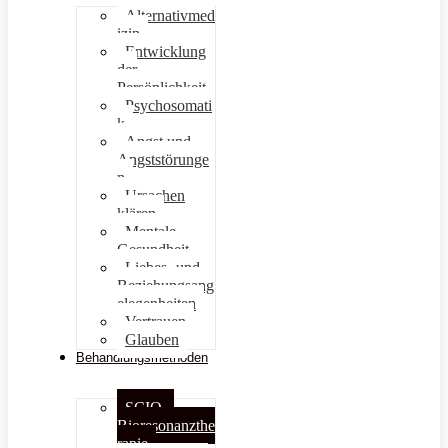
Alternativmed
izin
Entwicklung
der
Persönlichkeit
Psychosomati
k
Angst und
Angststörunge
n
Ursachen
klären
Mentale
Gesundheit
Liebes- und
Beziehungsang
elegenheiten
Vertrauen
Glauben
Behandlungsmethoden
SCIO –
Bioresonanzthe
rapie