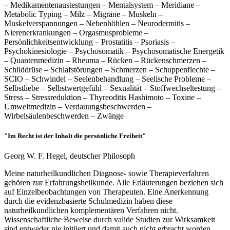
– Medikamentenaustestungen – Mentalsystem – Meridiane –
Metabolic Typing – Milz – Migräne – Muskeln –
Muskelverspannungen – Nebenhöhlen – Neurodermitis –
Nierenerkrankungen – Orgasmusprobleme –
Persönlichkeitsentwicklung – Prostatitis – Psoriasis –
Psychokinesiologie – Psychosomatik – Psychosomatische Energetik
– Quantenmedizin – Rheuma – Rücken – Rückenschmerzen –
Schilddrüse – Schlafstörungen – Schmerzen – Schuppenflechte –
SCIO – Schwindel – Seelenbehandlung – Seelische Probleme –
Selbstliebe – Selbstwertgefühl – Sexualität – Stoffwechseltestung –
Stress – Stressreduktion – Thyreoditis Hashimoto – Toxine –
Umweltmedizin – Verdauungsbeschwerden –
Wirbelsäulenbeschwerden – Zwänge
"Im Recht ist der Inhalt die persönliche Freiheit"
Georg W. F. Hegel, deutscher Philosoph
Meine naturheilkundlichen Diagnose- sowie Therapieverfahren
gehören zur Erfahrungsheilkunde. Alle Erläuterungen beziehen sich
auf Einzelbeobachtungen von Therapeuten. Eine Anerkennung
durch die evidenzbasierte Schulmedizin haben diese
naturheilkundlichen komplementären Verfahren nicht.
Wissenschaftliche Beweise durch valide Studien zur Wirksamkeit
sind entweder nie initiiert und damit auch nicht erbracht worden