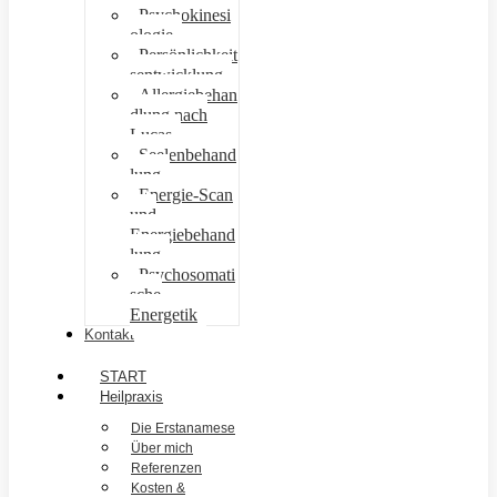
Psychokinesi
ologie
Persönlichkeit
sentwicklung
Allergiebehan
dlung nach
Lucas
Seelenbehand
lung
Energie-Scan
und
Energiebehand
lung
Psychosomati
sche
Energetik
Kontakt
START
Heilpraxis
Die Erstanamese
Über mich
Referenzen
Kosten &