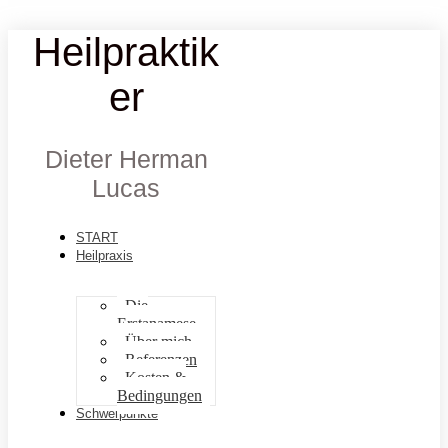
Heilpraktik
er
Dieter Herman
Lucas
START
Heilpraxis
Die
Erstanamese
Über mich
Referenzen
Kosten &
Bedingungen
Schwerpunkte