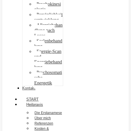
Psychokinesi
ologie
Persönlichkeit
sentwicklung
Allergiebehan
dlung nach
Lucas
Seelenbehand
lung
Energie-Scan
und
Energiebehand
lung
Psychosomati
sche
Energetik
Kontakt
START
Heilpraxis
Die Erstanamese
Über mich
Referenzen
Kosten &