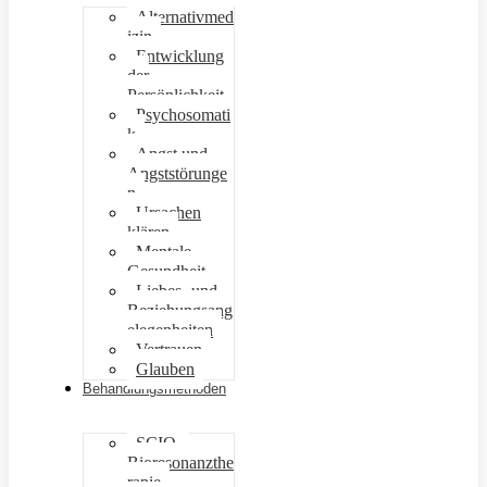
Alternativmed
izin
Entwicklung
der
Persönlichkeit
Psychosomati
k
Angst und
Angststörunge
n
Ursachen
klären
Mentale
Gesundheit
Liebes- und
Beziehungsang
elegenheiten
Vertrauen
Glauben
Behandlungsmethoden
SCIO –
Bioresonanzthe
rapie